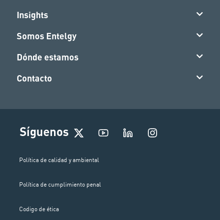
Insights
Somos Entelgy
Dónde estamos
Contacto
I
Síguenos
n
s
t
Política de calidad y ambiental
a
g
Política de cumplimiento penal
r
a
m
Codigo de ética