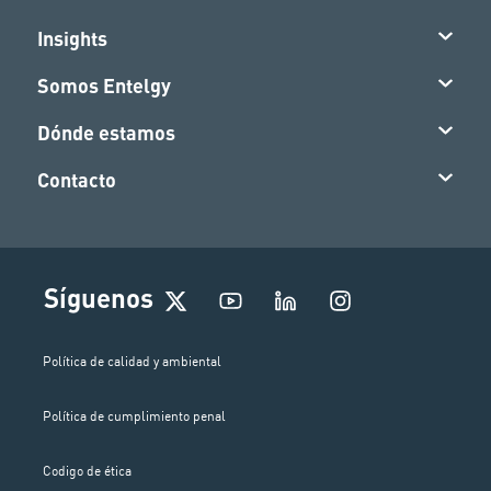
Insights
Somos Entelgy
Dónde estamos
Contacto
I
Síguenos
n
s
t
Política de calidad y ambiental
a
g
Política de cumplimiento penal
r
a
m
Codigo de ética