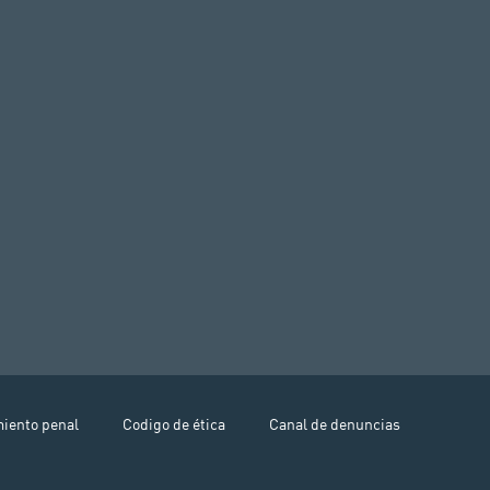
miento penal
Codigo de ética
Canal de denuncias