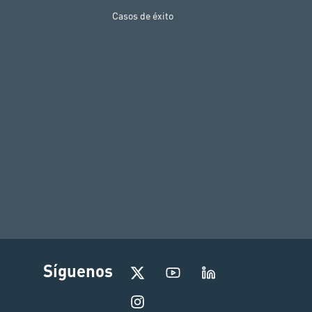
Casos de éxito
I
Síguenos
n
s
t