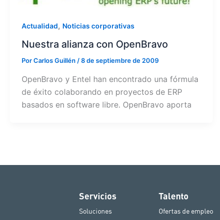
,
Actualidad
Noticias corporativas
Nuestra alianza con OpenBravo
Por
Carlos Guillén
/
8 de septiembre de 2009
OpenBravo y Entel han encontrado una fórmula
de éxito colaborando en proyectos de ERP
basados en software libre. OpenBravo aporta
Servicios
Talento
Soluciones
Ofertas de empleo