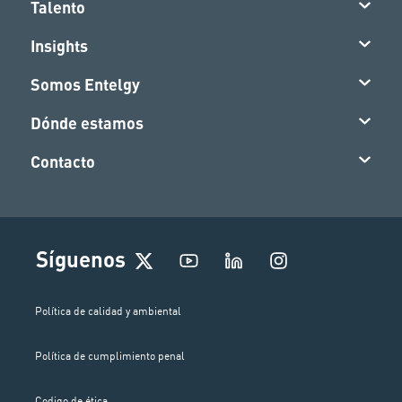
Talento
Insights
Somos Entelgy
Dónde estamos
Contacto
I
Síguenos
n
s
t
Política de calidad y ambiental
a
g
Política de cumplimiento penal
r
a
Codigo de ética