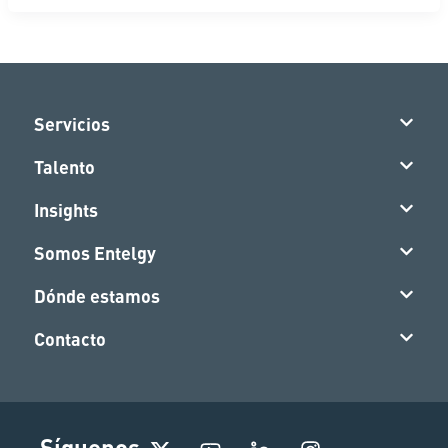
Servicios
Talento
Insights
Somos Entelgy
Dónde estamos
Contacto
I
Síguenos