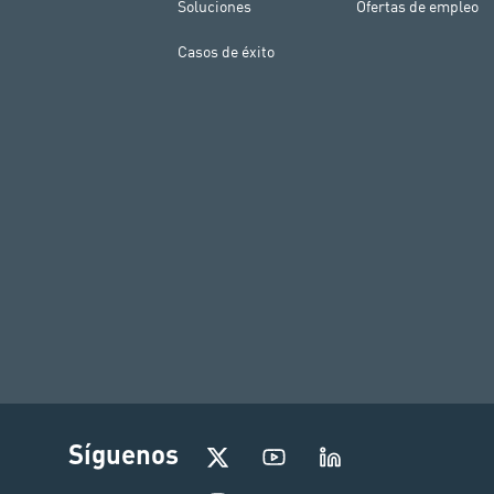
Soluciones
Ofertas de empleo
Casos de éxito
I
Síguenos
n
s