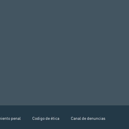
miento penal
Codigo de ética
Canal de denuncias