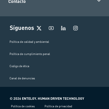
Contacto
I
Síguenos
n
s
t
Política de calidad y ambiental
a
g
Política de cumplimiento penal
r
a
m
Codigo de ética
Canal de denuncias
© 2026 ENTELGY. HUMAN DRIVEN TECHNOLOGY
Política de cookies
Política de privacidad