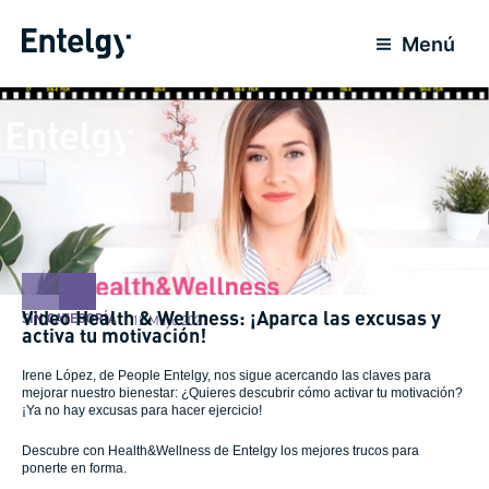
Ir
al
Menú
contenido
Video Health & Wellness: ¡Aparca las excusas y
SIN CATEGORÍA
12 Mayo 2021
activa tu motivación!
Irene López, de People Entelgy, nos sigue acercando las claves para
mejorar nuestro bienestar: ¿Quieres descubrir cómo activar tu motivación?
¡Ya no hay excusas para hacer ejercicio!
Descubre con Health&Wellness de Entelgy los mejores trucos para
ponerte en forma.