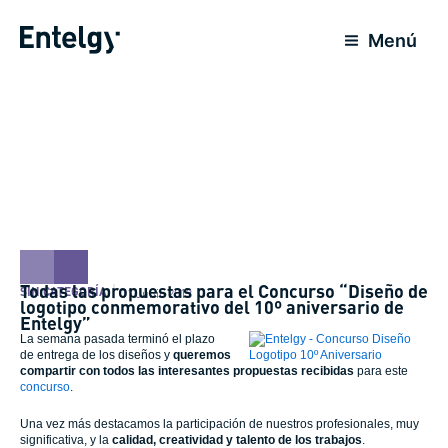
Ir
al
Menú
contenido
Todas las propuestas para el Concurso “Diseño de
SIN CATEGORÍA
11 Junio 2013
logotipo conmemorativo del 10º aniversario de
Entelgy”
La semana pasada terminó el plazo
de entrega de los diseños y
queremos
compartir con todos las interesantes propuestas recibidas
para este
concurso
.
Una vez más destacamos la participación de nuestros profesionales, muy
significativa, y la
calidad
,
creatividad y talento de los trabajos
.