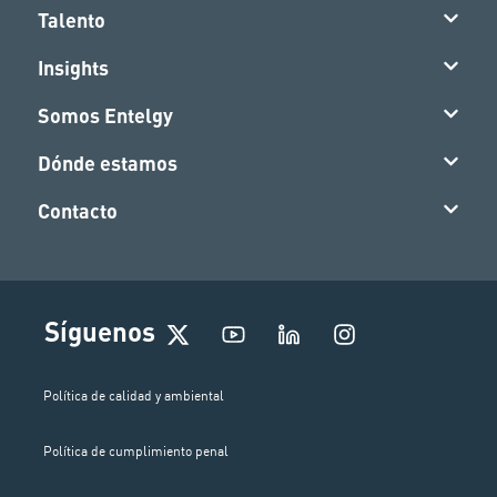
Talento
Insights
Somos Entelgy
Dónde estamos
Contacto
I
Síguenos
n
s
t
Política de calidad y ambiental
a
g
Política de cumplimiento penal
r
a