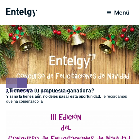
Ir
al
Menú
contenido
¿Tienes ya tu propuesta ganadora?
SIN CATEGORÍA
4 Noviembre 2013
Y si no la tienes aún, no dejes pasar esta oportunidad.
Te recordamos
que ha comenzado la