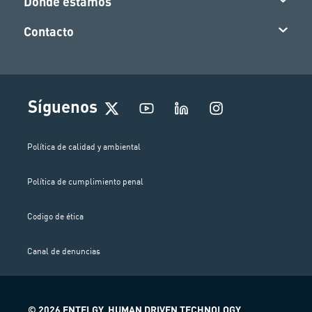
Dónde estamos
Contacto
I
Síguenos
n
s
t
Política de calidad y ambiental
a
g
Política de cumplimiento penal
r
a
m
Codigo de ética
Canal de denuncias
© 2026 ENTELGY. HUMAN DRIVEN TECHNOLOGY