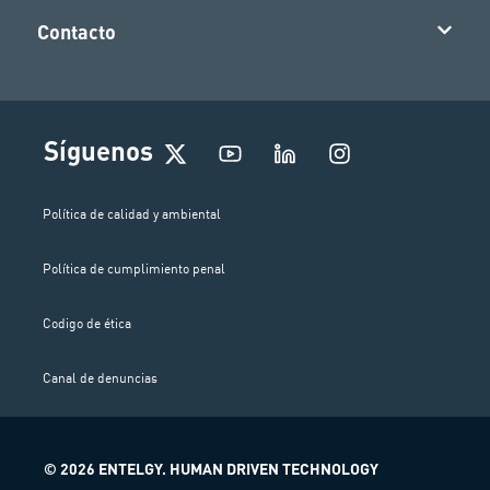
Contacto
I
Síguenos
n
s
t
Política de calidad y ambiental
a
g
Política de cumplimiento penal
r
a
m
Codigo de ética
Canal de denuncias
© 2026 ENTELGY. HUMAN DRIVEN TECHNOLOGY