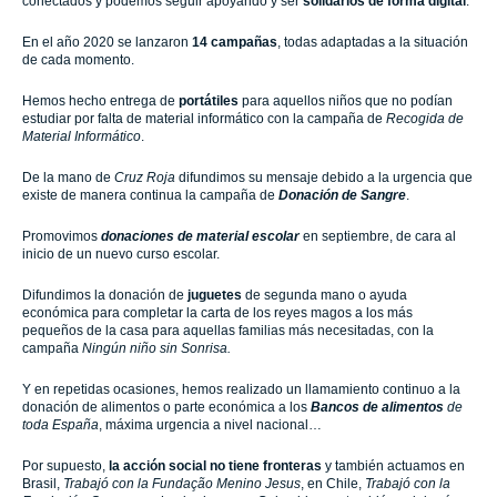
conectados y podemos seguir apoyando y ser
solidarios de forma digital
.
En el año 2020 se lanzaron
14 campañas
, todas adaptadas a la situación
de cada momento.
Hemos hecho entrega de
portátiles
para aquellos niños que no podían
estudiar por falta de material informático con la campaña de
Recogida de
Material Informático
.
De la mano de
Cruz Roja
difundimos su mensaje debido a la urgencia que
existe de manera continua la campaña de
Donación de Sangre
.
Promovimos
donaciones de material escolar
en septiembre, de cara al
inicio de un nuevo curso escolar.
Difundimos la donación de
juguetes
de segunda mano o ayuda
económica para completar la carta de los reyes magos a los más
pequeños de la casa para aquellas familias más necesitadas, con la
campaña
Ningún niño sin Sonrisa.
Y en repetidas ocasiones, hemos realizado un llamamiento continuo a la
donación de alimentos o parte económica a los
Bancos de alimentos
de
toda España
, máxima urgencia a nivel nacional…
Por supuesto,
la acción social no tiene fronteras
y también actuamos en
Brasil,
Trabajó con la Fundação Menino Jesus
, en Chile,
Trabajó con la