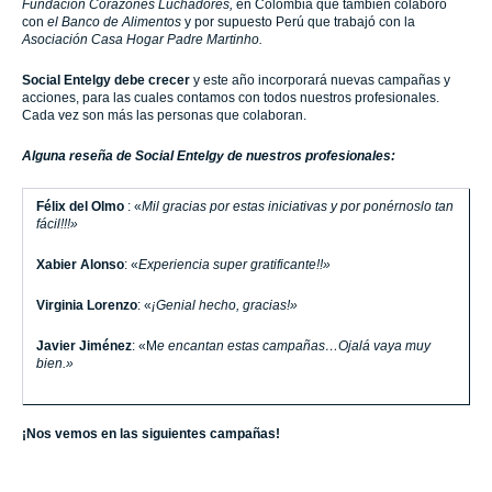
Fundación Corazones Luchadores,
en Colombia que también colaboró
con
el Banco de Alimentos
y por supuesto Perú que trabajó con la
Asociación Casa Hogar Padre Martinho.
Social Entelgy debe crecer
y este año incorporará nuevas campañas y
acciones, para las cuales contamos con todos nuestros profesionales.
Cada vez son más las personas que colaboran.
Alguna reseña de Social Entelgy de nuestros profesionales:
Félix del Olmo
:
«
Mil gracias por estas iniciativas y por ponérnoslo tan
fácil!!!»
Xabier Alonso
:
«
Experiencia super gratificante!!»
Virginia Lorenzo
: «
¡Genial hecho, gracias!»
Javier Jiménez
:
«M
e encantan estas campañas…Ojalá vaya muy
bien.»
¡Nos vemos en las siguientes campañas!