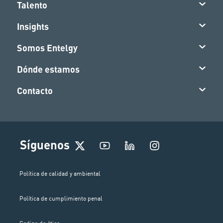
Talento
Insights
Somos Entelgy
Dónde estamos
Contacto
I
Síguenos
n
s
t
Política de calidad y ambiental
a
g
Política de cumplimiento penal
r
a