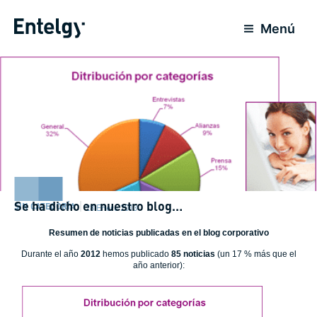
Ir
al
Menú
contenido
Se ha dicho en nuestro blog…
SIN CATEGORÍA
28 Enero 2013
Resumen de noticias publicadas en el blog corporativo
Durante el año
2012
hemos publicado
85 noticias
(un 17 % más que el
año anterior):