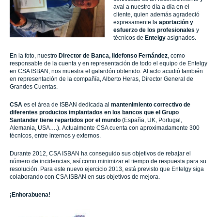
aval a nuestro día a día en el
cliente, quien además agradeció
expresamente la
aportación y
esfuerzo de los profesionales
y
técnicos de
Entelgy
asignados.
En la foto, nuestro
Director de Banca, Ildefonso Fernández
, como
responsable de la cuenta y en representación de todo el equipo de Entelgy
en CSA ISBAN, nos muestra el galardón obtenido. Al acto acudió también
en representación de la compañía, Alberto Heras, Director General de
Grandes Cuentas.
CSA
es el área de ISBAN dedicada al
mantenimiento correctivo de
diferentes productos implantados en los bancos que el Grupo
Santander tiene repartidos por el mundo
(España, UK, Portugal,
Alemania, USA….). Actualmente CSA cuenta con aproximadamente 300
técnicos, entre internos y externos.
Durante 2012, CSA ISBAN ha conseguido sus objetivos de rebajar el
número de incidencias, así como minimizar el tiempo de respuesta para su
resolución. Para este nuevo ejercicio 2013, está previsto que Entelgy siga
colaborando con CSA ISBAN en sus objetivos de mejora.
¡Enhorabuena!