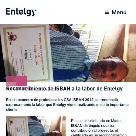
Ir
al
Menú
contenido
Reconocimiento de ISBAN a la labor de Entelgy
SIN CATEGORÍA
21 Enero 2013
En el encuentro de profesionales CSA ISBAN 2012, se reconoció
expresamente la labor que Entelgy viene realizando en este importante
cliente
En el acto celebrado en Madrid,
ISBAN distinguió nuestra
contribución al proyecto
. El
certificado es un reconocimiento y