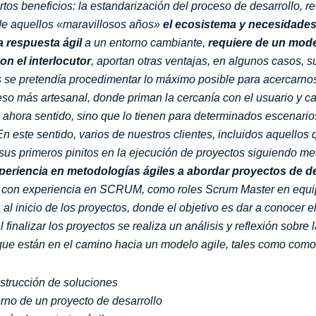
iertos beneficios: la estandarización del proceso de desarrollo,
e aquellos «maravillosos años»
el ecosistema y necesidades 
a respuesta ágil
a un entorno cambiante,
requiere de un mode
on el interlocutor
, aportan otras ventajas, en algunos casos, 
os se pretendía procedimentar lo máximo posible para acercarnos
so más artesanal, donde priman la cercanía con el usuario y c
an ahora sentido, sino que lo tienen para determinados escenari
En este sentido, varios de nuestros clientes, incluidos aquellos
 sus primeros pinitos en la ejecución de proyectos siguiendo me
eriencia en metodologías ágiles a abordar proyectos de 
o con experiencia en SCRUM, como roles Scrum Master en equip
l inicio de los proyectos, donde el objetivo es dar a conocer e
l finalizar los proyectos se realiza un análisis y reflexión sobr
que están en el camino hacia un modelo agile, tales como como
strucción de soluciones
rno de un proyecto de desarrollo