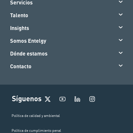
Servicios
Talento
Insights
Somos Entelgy
Dónde estamos
Contacto
I
Síguenos
n
s
t
Política de calidad y ambiental
a
g
Política de cumplimiento penal