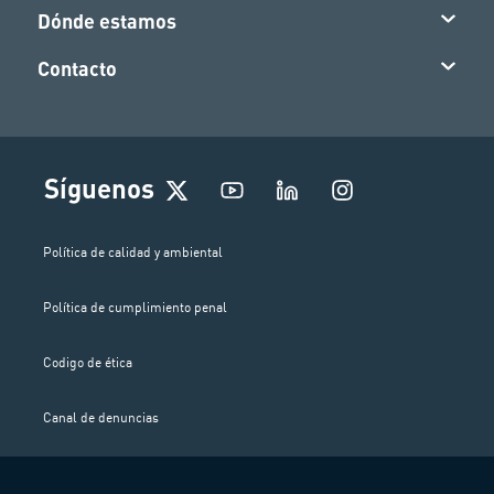
Dónde estamos
Contacto
I
Síguenos
n
s
t
Política de calidad y ambiental
a
g
Política de cumplimiento penal
r
a
m
Codigo de ética
Canal de denuncias