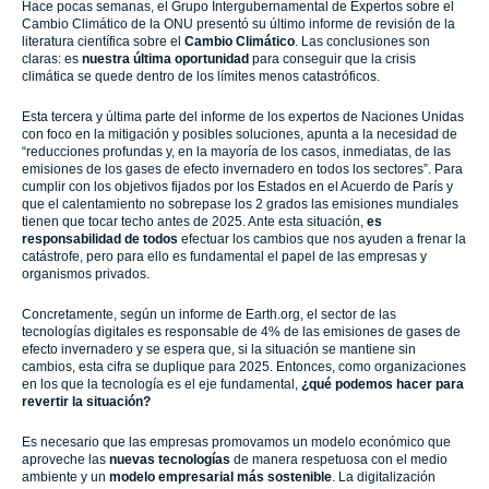
Hace pocas semanas, el Grupo Intergubernamental de Expertos sobre el
Cambio Climático de la ONU presentó su último informe de revisión de la
literatura científica sobre el
Cambio Climático
. Las conclusiones son
claras: es
nuestra última oportunidad
para conseguir que la crisis
climática se quede dentro de los límites menos catastróficos.
Esta tercera y última parte del informe de los expertos de Naciones Unidas
con foco en la mitigación y posibles soluciones, apunta a la necesidad de
“reducciones profundas y, en la mayoría de los casos, inmediatas, de las
emisiones de los gases de efecto invernadero en todos los sectores”. Para
cumplir con los objetivos fijados por los Estados en el Acuerdo de París y
que el calentamiento no sobrepase los 2 grados las emisiones mundiales
tienen que tocar techo antes de 2025. Ante esta situación,
es
responsabilidad de todos
efectuar los cambios que nos ayuden a frenar la
catástrofe, pero para ello es fundamental el papel de las empresas y
organismos privados.
Concretamente, según un informe de Earth.org, el sector de las
tecnologías digitales es responsable de 4% de las emisiones de gases de
efecto invernadero y se espera que, si la situación se mantiene sin
cambios, esta cifra se duplique para 2025. Entonces, como organizaciones
en los que la tecnología es el eje fundamental,
¿qué podemos hacer para
revertir la situación?
Es necesario que las empresas promovamos un modelo económico que
aproveche las
nuevas tecnologías
de manera respetuosa con el medio
ambiente y un
modelo empresarial más sostenible
. La digitalización