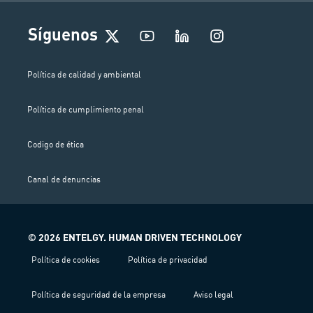
I
Síguenos
n
s
t
Política de calidad y ambiental
a
g
Política de cumplimiento penal
r
a
m
Codigo de ética
Canal de denuncias
© 2026 ENTELGY. HUMAN DRIVEN TECHNOLOGY
Política de cookies
Política de privacidad
Política de seguridad de la empresa
Aviso legal