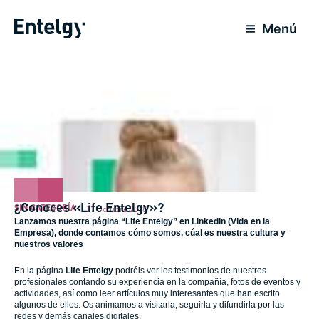
Ir
al
Menú
contenido
¿Conoces «Life Entelgy»?
SIN CATEGORÍA
17 Octubre 2018
Lanzamos nuestra página “Life Entelgy” en Linkedin (Vida en la
Empresa), donde contamos cómo somos, cúal es nuestra cultura y
nuestros valores
En la página
Life Entelgy
podréis ver los testimonios de nuestros
profesionales contando su experiencia en la compañía, fotos de eventos y
actividades, así como leer artículos muy interesantes que han escrito
algunos de ellos. Os animamos a visitarla, seguirla y difundirla por las
redes y demás canales digitales.