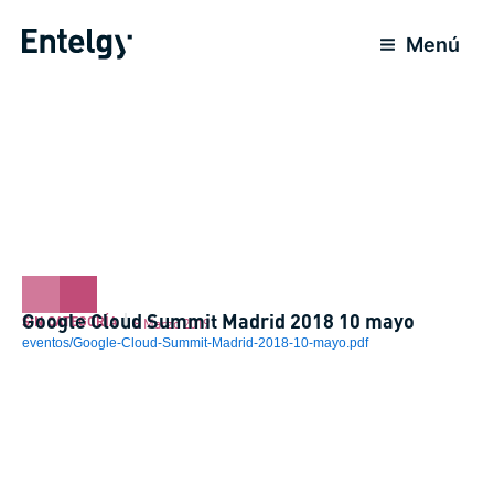
Ir
al
Menú
contenido
Google Cloud Summit Madrid 2018 10 mayo
SIN CATEGORÍA
8 Marzo 2019
eventos/Google-Cloud-Summit-Madrid-2018-10-mayo.pdf