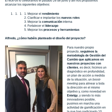
El kick-off lo celebramos el pasado 26 de junio y allí nos propusimos
alcanzar los siguientes objetivos:
Mejorar el
rendimiento
Clarificar e implantar los
nuevos roles
Mejorar la
comunicación
interna
Fortalecer el
liderazgo
Mejorar los
procesos y herramientas
Alfredo, ¿cómo habéis planteado el diseño del proyecto?
Para nuestro propio
proyecto,
seguimos la
metodología de Gestión del
Cambio que aplicamos en
nuestros proyectos con
clientes
, es decir, hicimos un
diagnóstico en profundidad,
un plan de acción a medida
de la situación, un
boost-
meeting
para alinear a toda
la dirección en el mismo
objetivo y, como novedad en
Entelgy
, y siendo lo más
innovadores posible,
pusimos en marcha una
actividad de gamificación en
la que han participado 10