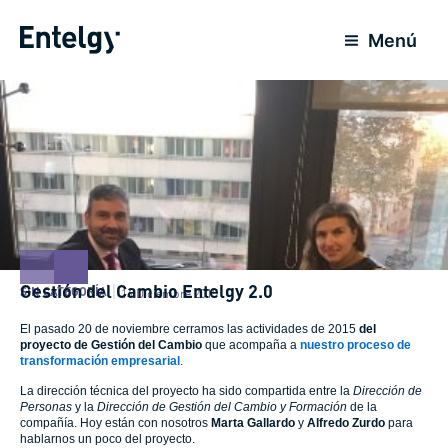
Ir
al
Menú
contenido
Gestión del Cambio Entelgy 2.0
SIN CATEGORÍA
14 Diciembre 2015
El pasado 20 de noviembre cerramos las actividades de 2015
del
proyecto de Gestión del Cambio
que acompaña a
nuestro proceso de
transformación empresarial
.
La dirección técnica del proyecto ha sido compartida entre la
Dirección de
Personas
y la
Dirección de Gestión del Cambio y Formación
de la
compañía. Hoy están con nosotros
Marta Gallardo
y
Alfredo Zurdo
para
hablarnos un poco del proyecto.