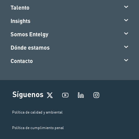
Talento
Insights
Somos Entelgy
Dónde estamos
Contacto
I
Síguenos
n
s
t
Política de calidad y ambiental
a
g
Política de cumplimiento penal
r
a