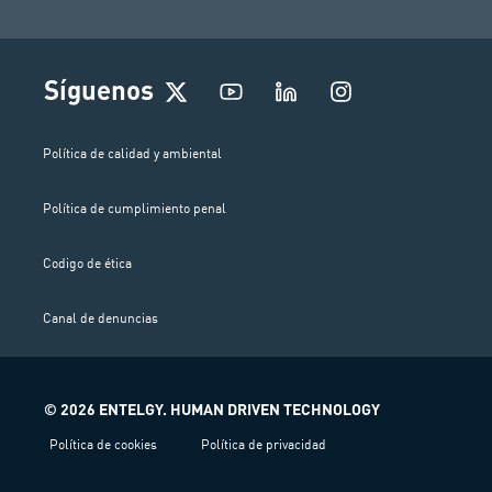
I
Síguenos
n
s
t
Política de calidad y ambiental
a
g
Política de cumplimiento penal
r
a
m
Codigo de ética
Canal de denuncias
© 2026 ENTELGY. HUMAN DRIVEN TECHNOLOGY
Política de cookies
Política de privacidad