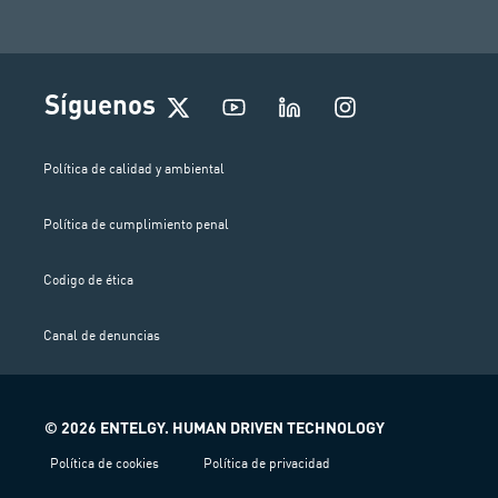
I
Síguenos
n
s
t
Política de calidad y ambiental
a
g
Política de cumplimiento penal
r
a
m
Codigo de ética
Canal de denuncias
© 2026 ENTELGY. HUMAN DRIVEN TECHNOLOGY
Política de cookies
Política de privacidad