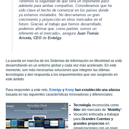
Tenemos la seguridad de que será un importante paso
adelante para ambas compañías. Consideramos que ha
sido clave el hecho de comenzar en los países donde
ya estamos instalados. No descartamos un gran
crecimiento y proyección en otros mercados en el
futuro. Gracias al trabajo que hemos desarrollado,
podemos afirmar que, como partner, somos un
referente en el mercado
«, asegura
Juan Tomás
Ariceta, CEO
de
Entelgy
.
La puesta en marcha de los Sistemas de Información en Movilidad se está
desarrollando en un entorno global y cada vez más acelerado. En este
momento, son más necesarias soluciones que integren las últimas
tecnologías y den respuesta a los requerimientos que van surgiendo en
este ámbito.
Para responder a este reto,
Entelgy
y
Kony
han establecido una alianza
basada en las siguientes características innovadoras y diferenciales:
Tecnología
reconocida como
líder
del mercado de “
Mobility
”.
Vocación enfocada a trabajar
para
Grandes Cuentas y
grandes proyectos
en
organizaciones con un nivel