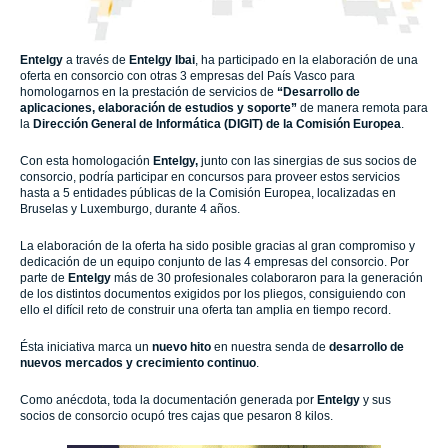
Entelgy
a través de
Entelgy
Ibai
, ha participado en la elaboración de una
oferta en consorcio con otras 3 empresas del País Vasco para
homologarnos en la prestación de servicios de
“Desarrollo de
aplicaciones, elaboración de estudios y soporte”
de manera remota para
la
Dirección General de Informática (DIGIT) de la Comisión Europea
.
Con esta homologación
Entelgy
,
junto con las sinergias de sus socios de
consorcio, podría participar en concursos para proveer estos servicios
hasta a 5 entidades públicas de la Comisión Europea, localizadas en
Bruselas y Luxemburgo, durante 4 años.
La elaboración de la oferta ha sido posible gracias al gran compromiso y
dedicación de un equipo conjunto de las 4 empresas del consorcio. Por
parte de
Entelgy
más de 30 profesionales colaboraron para la generación
de los distintos documentos exigidos por los pliegos, consiguiendo con
ello el difícil reto de construir una oferta tan amplia en tiempo record.
Ésta iniciativa marca un
nuevo hito
en nuestra senda de
desarrollo de
nuevos mercados y crecimiento continuo
.
Como anécdota, toda la documentación generada por
Entelgy
y sus
socios de consorcio ocupó tres cajas que pesaron 8 kilos.