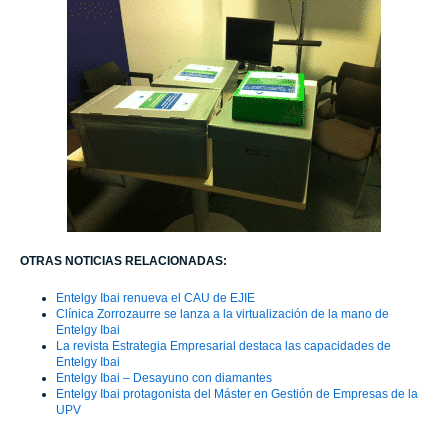
OTRAS NOTICIAS RELACIONADAS:
Entelgy Ibai renueva el CAU de EJIE
Clínica Zorrozaurre se lanza a la virtualización de la mano de
Entelgy Ibai
La revista Estrategia Empresarial destaca las capacidades de
Entelgy Ibai
Entelgy Ibai – Desayuno con diamantes
Entelgy Ibai protagonista del Máster en Gestión de Empresas de la
UPV