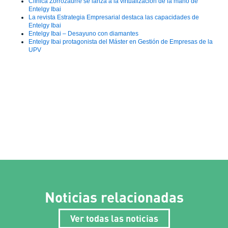
Clínica Zorrozaurre se lanza a la virtualización de la mano de
Entelgy Ibai
La revista Estrategia Empresarial destaca las capacidades de
Entelgy Ibai
Entelgy Ibai – Desayuno con diamantes
Entelgy Ibai protagonista del Máster en Gestión de Empresas de la
UPV
Noticias relacionadas
Ver todas las noticias