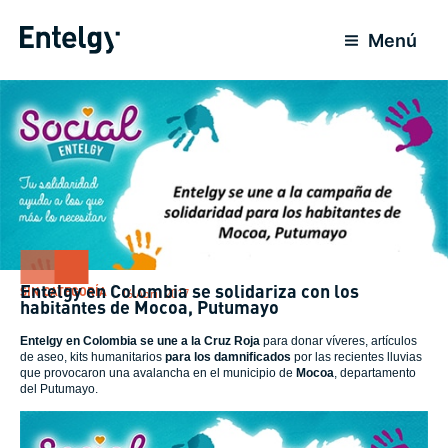
Ir
al
Menú
contenido
Entelgy en Colombia se solidariza con los
SIN CATEGORÍA
16 Abril 2017
habitantes de Mocoa, Putumayo
Entelgy en Colombia se une a la Cruz Roja
para donar víveres, artículos
de aseo, kits humanitarios
para los damnificados
por las recientes lluvias
que provocaron una avalancha en el municipio de
Mocoa
, departamento
del Putumayo.