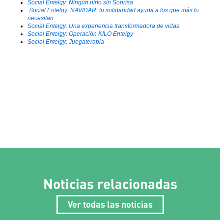
Social Entelgy: Ningún niño sin Sonrisa
Social Entelgy: NAVIDAR, tu solidaridad ayuda a los que más lo
necesitan
Social Entelgy: Una experiencia transformadora de vidas
Social Entelgy: Operación KILO Entelgy
Social Entelgy: Juegaterapia
Noticias relacionadas
Ver todas las noticias