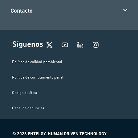
Contacto
I
Síguenos
n
s
t
Política de calidad y ambiental
a
g
Política de cumplimiento penal
r
a
m
Codigo de ética
Canal de denuncias
© 2026 ENTELGY. HUMAN DRIVEN TECHNOLOGY