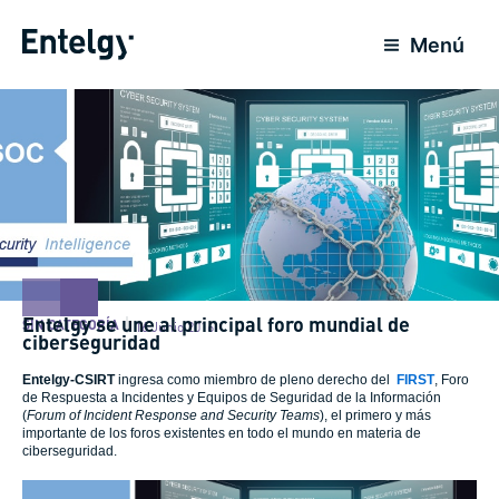
Ir
al
Menú
contenido
Entelgy se une al principal foro mundial de
SIN CATEGORÍA
16 Junio 2016
ciberseguridad
Entelgy-CSIRT
ingresa como miembro de pleno derecho del
FIRST
, Foro
de Respuesta a Incidentes y Equipos de Seguridad de la Información
(
Forum of Incident Response and Security Teams
), el primero y más
importante de los foros existentes en todo el mundo en materia de
ciberseguridad.