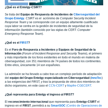
¿Qué es el Entelgy-CSIRT?
Se trata del
Equipo de Respuesta de Incidentes de
Ciberseguridad del
Grupo Entelgy
. CSIRT es el acrónimo de
Computer Security Incident
Response Team
y se corresponde con un equipo altamente cualificado
cuya labor se centra en la gestión de incidentes de seguridad de la
información (también conocido por las siglas de CERT:
Computer
Emergency Response Team
).
¿Qué es el
FIRST
?
Es el
Foro de Respuesta a Incidentes y Equipos de Seguridad de la
Información
(
Forum of Incident Response and Security Teams
), el primero
y más importante de los foros existentes en todo el mundo en materia de
ciberseguridad, con 351 miembros de 74 países de todos los continentes.
Entre ellos, únicamente 14 son españoles.
La admisión se ha llevado a cabo tras un complejo período de adaptación
del
equipo del
Grupo Entelgy
especializado en Ciberseguridad
(
InnoTec
)
a las exigencias del FIRST, y tras la propuesta de otros dos miembros de
dicho organismo, en este caso el
CCN-CERT
y
Mapfre-CGECERT
.
¿Qué representa para Entelgy el ingreso al FIRST?
El
reconocimiento internacional
que representa para
Entelgy-CSIRT
el
ingreso en el
FIRST
, permitirá a su
SmartSOC
(Centro de Operaciones de