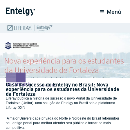
Ir
al
Menú
contenido
Caso de sucesso do Entelgy no Brasil: Nova
SIN CATEGORÍA
15 Julio 2018
experiência para os estudantes da Universidade
da Fortaleza
Liferay publica a história de sucesso o novo Portal da Universidade de
Fortaleza (Unifor), uma solução do Entelgy no Brasil sob a plataforma
Liferay DXP.
A maior Universidade privada do Norte e Nordeste do Brasil reformulou
seu antigo portal para melhor atender seu público e tornar-se mais
competitiva.