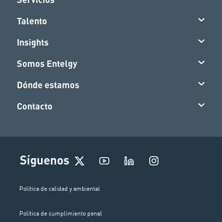
Talento
Insights
Somos Entelgy
Dónde estamos
Contacto
I
Síguenos
n
s
t
Política de calidad y ambiental
a
g
Política de cumplimiento penal
r