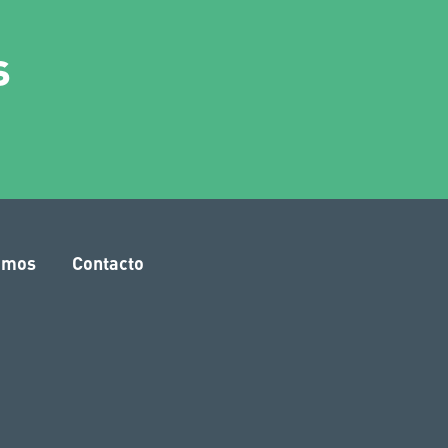
s
amos
Contacto