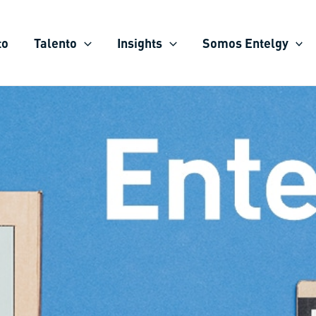
to
Talento
Insights
Somos Entelgy