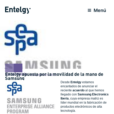
Ir
al
Menú
contenido
Entelgy apuesta por la movilidad de la mano de
SIN CATEGORÍA
8 Septiembre 2013
Samsung
Desde
Entelgy
estamos
encantados de anunciar el
reciente
acuerdo
al que hemos
llegado con
Samsung Electronics
Iberia
, cuya empresa matriz es
líder mundial en la fabricación de
productos electrónicos de alta
tecnología.