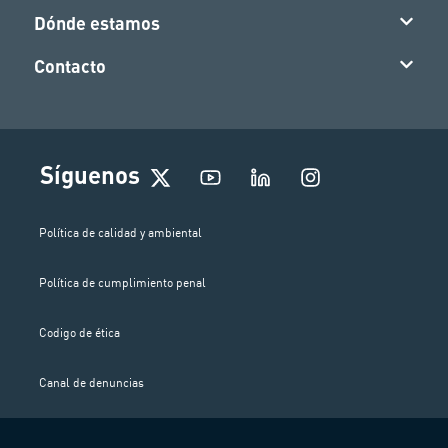
Dónde estamos
Contacto
I
Síguenos
n
s
t
Política de calidad y ambiental
a
g
Política de cumplimiento penal
r
a
m
Codigo de ética
Canal de denuncias