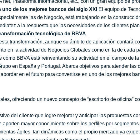
net, Plataforma Informacional, etc., con un gran equipo de pro
 uno de los mejores bancos del siglo XXI
El equipo de Tecno
especialmente las de Negocio, está trabajando en la construcci
ediatez a la respuesta que las necesidades de los clientes plan
 transformación tecnológica de BBVA
 esta transformación, aunque su ámbito de aplicación contará c
tanto en la actividad de Negocios Globales como en la de cada
de cómo BBVA está reinventando su actividad en el campo de la 
l Grupo en España y Portugal. Abarca objetivos para atender las
abordar en el futuro para convertirse en uno de los mejores ban
ales, ofreciendo un nuevo concepto de “escritorio de oficina” c
tivo del cliente que logre mejorar y anticipar las propuestas com
 aporten mayor conocimiento sobre los perfiles por segmentos.
amientas ágiles, tan dinámicas como el propio mercado ya exige,
os de una manera rápida y diferenciada.