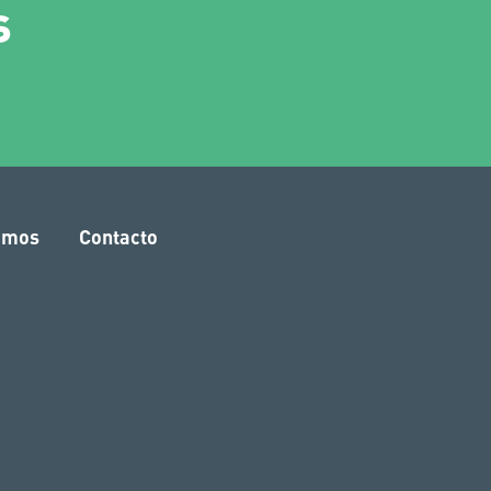
s
amos
Contacto