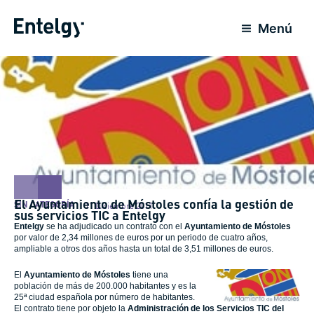
Ir
al
Menú
contenido
El Ayuntamiento de Móstoles confía la gestión de
SIN CATEGORÍA
11 Diciembre 2011
sus servicios TIC a Entelgy
Entelgy
se ha adjudicado un contrato con el
Ayuntamiento de Móstoles
por valor de 2,34 millones de euros por un periodo de cuatro años,
ampliable a otros dos años hasta un total de 3,51 millones de euros.
El
Ayuntamiento de Móstoles
tiene una
población de más de 200.000 habitantes y es la
25ª ciudad española por número de habitantes.
El contrato tiene por objeto la
Administración de los Servicios TIC del