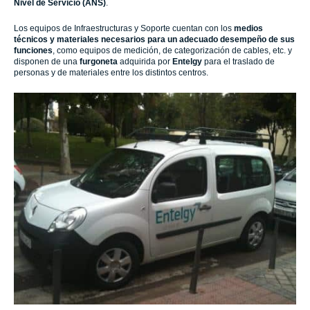
Nivel de Servicio (ANS)
.
Los equipos de Infraestructuras y Soporte cuentan con los
medios
técnicos y materiales necesarios para un adecuado desempeño de sus
funciones
, como equipos de medición, de categorización de cables, etc. y
disponen de una
furgoneta
adquirida por
Entelgy
para el traslado de
personas y de materiales entre los distintos centros.