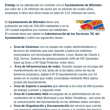
Entelgy
se ha adjudicado un contrato con el
Ayuntamiento de Móstoles
por valor de 2,34 millones de euros por un periodo de cuatro años,
ampliable a otros dos años hasta un total de 3,51 millones de euros.
El
Ayuntamiento de Móstoles
tiene una
población de más de 200.000 habitantes y es la
25ª ciudad española por número de habitantes.
El contrato tiene por objeto la
Administración de los Servicios TIC del
Ayuntamiento
y cubre las siguientes áreas:
Área de Sistemas
con un equipo de cuatro administradores y
técnicos de sistemas que dan soporte a todos los sistemas
municipales con tecnologías Windows, Linux, Bases de Oracle y
SQL Server, Sistema de almacenamiento SAN de HP, Symantec
back up Exec y HP Data Protector, entre otros.
Área de Infraestructura de redes
. Nuestro equipo se encarga del
mantenimiento de la red, tanto de la de datos como de las de
telefonía analógica, digital e IP. El Ayuntamiento cuenta con 42
sedes en la ciudad que están conectadas mediante fibra óptica
propia del Ayuntamiento.
Área de Soporte a usuarios
que atiende a los más de 600 puestos
de trabajo a primer y segundo nivel.
Área de Contenidos Web
encargada de la administración de los
contenidos de la Web Municipal y sus Webs Temáticas , así como de
la comunicación del Ayuntamiento en las distintas redes sociales.
Área de Organización y Documentación
del servicio que cuenta
con personal administrativo para el apoyo a la gestión del servicio.