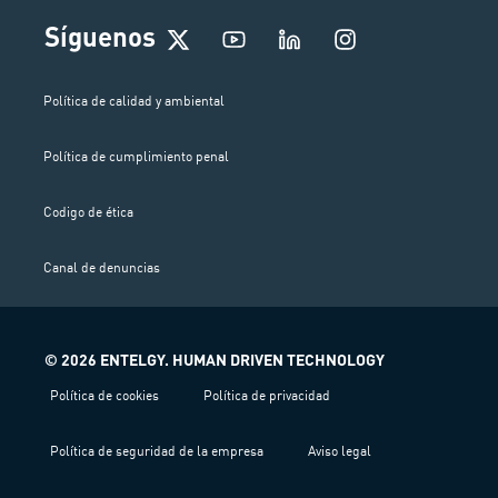
I
Síguenos
n
s
t
Política de calidad y ambiental
a
g
Política de cumplimiento penal
r
a
m
Codigo de ética
Canal de denuncias
© 2026 ENTELGY. HUMAN DRIVEN TECHNOLOGY
Política de cookies
Política de privacidad
Política de seguridad de la empresa
Aviso legal