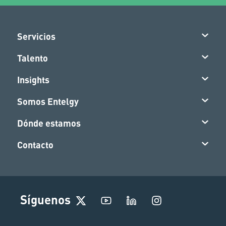
Servicios
Talento
Insights
Somos Entelgy
Dónde estamos
Contacto
I
Síguenos
n
s