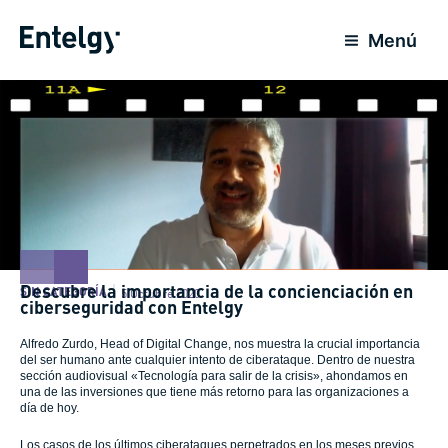
Ir
al
Menú
contenido
Descubre la importancia de la concienciación en
SIN CATEGORÍA
5 Octubre 2020
ciberseguridad con Entelgy
Alfredo Zurdo, Head of Digital Change, nos muestra la crucial importancia
del ser humano ante cualquier intento de ciberataque. Dentro de nuestra
sección audiovisual «Tecnología para salir de la crisis», ahondamos en
una de las inversiones que tiene más retorno para las organizaciones a
día de hoy.
Los casos de los últimos ciberataques perpetrados en los meses previos