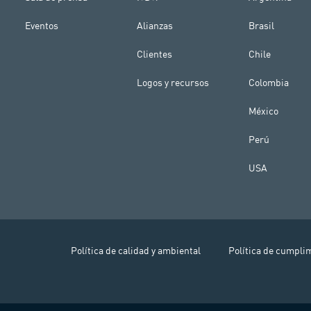
Eventos
Alianzas
Brasil
Clientes
Chile
Logos y recursos
Colombia
México
Perú
USA
Política de calidad y ambiental
Política de cumpli