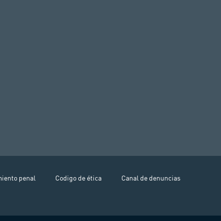
miento penal
Codigo de ética
Canal de denuncias