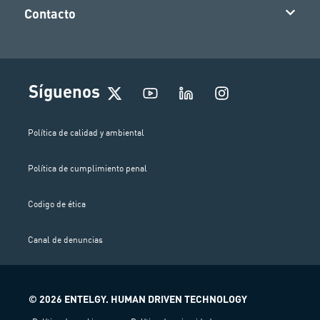
Contacto
I
Síguenos
n
s
t
Política de calidad y ambiental
a
g
Política de cumplimiento penal
r
a
m
Codigo de ética
Canal de denuncias
© 2026 ENTELGY. HUMAN DRIVEN TECHNOLOGY