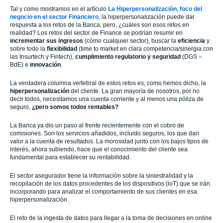
Tal y como mostramos en el artículo
La Hiperpersonalización, foco del
negocio en el sector Financiero
, la hiperpersonalización puede dar
respuesta a los retos de la Banca, pero, ¿cuáles son esos retos en
realidad? Los retos del sector de Finance se podrían resumir en
incrementar sus ingresos
(cómo cualquier sector), buscar la
eficiencia
y
sobre todo la
flexibilidad
(time to market en clara competencia/sinergia con
las Insurtech y Fintech),
cumplimiento regulatorio y seguridad
(DGS –
BdE) e
innovación
.
La verdadera columna vertebral de estos retos es, como hemos dicho, la
hiperpersonalización
del cliente. La gran mayoría de nosotros, por no
decir todos, necesitamos una cuenta corriente y al menos una póliza de
seguro,
¿pero somos todos rentables?
La Banca ya dio un paso al frente recientemente con el cobro de
comisiones. Son los servicios añadidos, incluido seguros, los que dan
valor a la cuenta de resultados. La morosidad junto con los bajos tipos de
interés, ahora subiendo, hace que el conocimiento del cliente sea
fundamental para establecer su rentabilidad.
El sector asegurador tiene la información sobre la siniestralidad y la
recopilación de los datos procedentes de los dispositivos (loT) que se irán
incorporando para analizar el comportamiento de sus clientes en esa
hiperpersonalización.
El reto de la ingesta de datos para llegar a la toma de decisiones en online