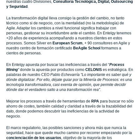
nuestras cuatro Divisiones,
Consultoría Tecnológica, Digital, Outsourcing
y Seguridad
.
La transformación digital lleva consigo la gestión del cambio, no tanto
técnico como si de negocio, con la mentalidad (no la metodología) de
Agile. Adaptar los cambios a nivel funcional significa trabajar con
personas, gestionar su incertidumbre ante el cambio. En Entelgy tenemos
+20 años de experiencia acompañando a nuestros clientes en estos
procesos. Somos Silver en
European Scrum
, + 90 consultores en Agile y
nuestro centro de formación certificado
BeAgile School
formamos a
cientos de personas.
En Entelgy apuesta por buscar las ineficiencias a través del “
Process
Mining
”
donde la apuesta por productos como
CELONIS
es estratégica. En
palabras de nuestro CEO
Pablo Echevarría “Lo importante es saber qué y
dónde digitalizar. Por ello, déjate guiar por la Minería de Procesos: es una
tecnología transformadora, casi exenta de opinión, que permite decidir
dónde dar el verdadero salto a una transformación rea”.
Mejorar los procesos a través de herramientas de
RPA
para buscar no sólo
ahorro de costes, también calidad y claridad a través de la trazabilidad del
dato, donde podemos descubrir las ineficiencias de la actividad de
negocio.
El marco regulatorio, las posibles sanciones y ahora más que nunca la
seguridad, hace que quede mucho camino por recorrer empezando por la
concienciación de los usuarios
, objetivo de la mayoría de los