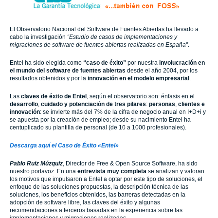
El Observatorio Nacional del Software de Fuentes Abiertas ha llevado a
cabo la investigación
“Estudio de casos de implementaciones y
migraciones de software de fuentes abiertas realizadas en España”
.
Entel ha sido elegida como
“caso de éxito”
por nuestra
involucración en
el mundo del software de fuentes abiertas
desde el año 2004, por los
resultados obtenidos y por la
innovación en el modelo empresarial
.
Las
claves de éxito de Entel
, según el observatorio son: énfasis en el
desarrollo
,
cuidado y potenciación de tres pilares
:
personas
,
clientes e
innovación
: se invierte más del 7% de la cifra de negocio anual en I+D+i y
se apuesta por la creación de empleo; desde su nacimiento Entel ha
centuplicado su plantilla de personal (de 10 a 1000 profesionales).
Descarga aquí el Caso de Éxito «Entel»
Pablo Ruiz Múzquiz
, Director de Free & Open Source Software, ha sido
nuestro portavoz. En una
entrevista muy completa
se analizan y valoran
los motivos que impulsaron a Entel a optar por este tipo de soluciones, el
enfoque de las soluciones propuestas, la descripción técnica de las
soluciones, los beneficios obtenidos, las barreras detectadas en la
adopción de software libre, las claves del éxito y algunas
recomendaciones a terceros basadas en la experiencia sobre las
implementaciones y migraciones realizadas.