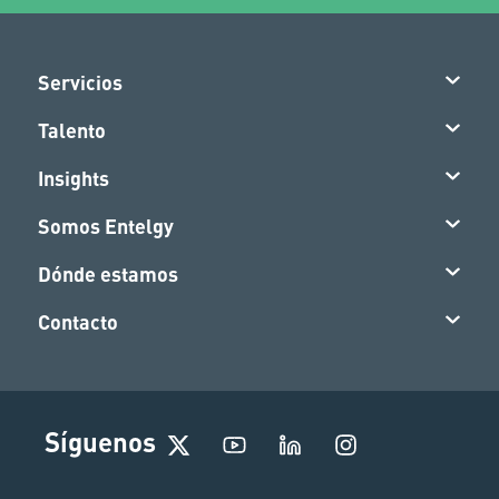
Servicios
Talento
Insights
Somos Entelgy
Dónde estamos
Contacto
I
Síguenos
n
s