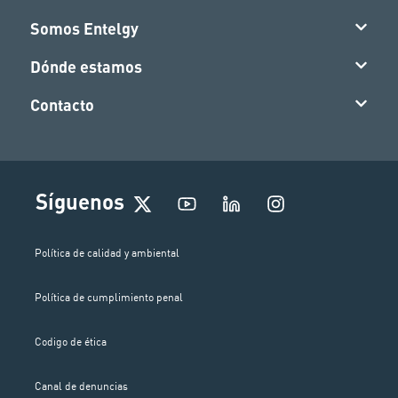
Somos Entelgy
Dónde estamos
Contacto
I
Síguenos
n
s
t
Política de calidad y ambiental
a
g
Política de cumplimiento penal
r
a
m
Codigo de ética
Canal de denuncias