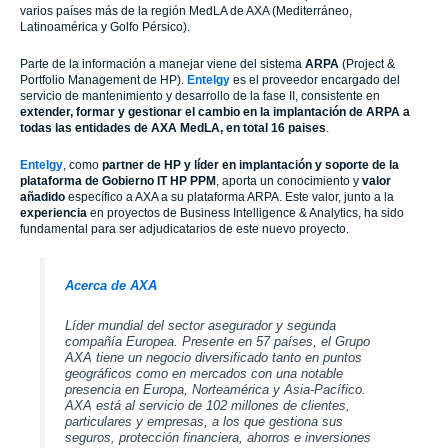
varios países más de la región MedLA de AXA (Mediterráneo,
Latinoamérica y Golfo Pérsico).
Parte de la información a manejar viene del sistema
ARPA
(Project &
Portfolio Management de HP).
Entelgy
es el proveedor encargado del
servicio de mantenimiento y desarrollo de la fase II, consistente en
extender, formar y gestionar el cambio en la implantación de ARPA a
todas las entidades de AXA MedLA, en total 16 paises
.
Entelgy
, como
partner de HP y líder en implantación y soporte de la
plataforma de Gobierno IT HP
PPM
, aporta un conocimiento y
valor
añadido
específico a AXA a su plataforma ARPA. Este valor, junto a la
experiencia
en proyectos de Business Intelligence & Analytics, ha sido
fundamental para ser adjudicatarios de este nuevo proyecto.
Acerca de AXA
Líder mundial del sector asegurador y segunda
compañía Europea. Presente en 57 países, el Grupo
AXA tiene un negocio diversificado tanto en puntos
geográficos como en mercados con una notable
presencia en Europa, Norteamérica y Asia-Pacífico.
AXA está al servicio de 102 millones de clientes,
particulares y empresas, a los que gestiona sus
seguros, protección financiera, ahorros e inversiones