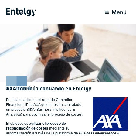
Ir
al
Menú
contenido
AXA continúa confiando en Entelgy
SIN CATEGORÍA
10 Febrero 2014
En esta ocasión es el área de Controller
Financiero IT de AXA quien nos ha contratado
un proyecto BI&A (Business Intelligence &
Analytics) para optimizar el proceso de costes.
El objetivo es
agilizar el proceso de
reconciliación de costes
mediante su
automatización a través de la plataforma de
Business Intellingence &