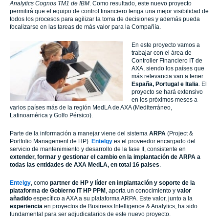
Analytics Cognos TM1 de IBM
. Como resultado, este nuevo proyecto
permitirá que el equipo de control financiero tenga una mejor visibilidad de
todos los procesos para agilizar la toma de decisiones y además pueda
focalizarse en las tareas de más valor para la Compañía.
En este proyecto vamos a
trabajar con el área de
Controller Financiero IT de
AXA, siendo los países que
más relevancia van a tener
España, Portugal e Italia
. El
proyecto se hará extensivo
en los próximos meses a
varios países más de la región MedLA de AXA (Mediterráneo,
Latinoamérica y Golfo Pérsico).
Parte de la información a manejar viene del sistema
ARPA
(Project &
Portfolio Management de HP).
Entelgy
es el proveedor encargado del
servicio de mantenimiento y desarrollo de la fase II, consistente en
extender, formar y gestionar el cambio en la implantación de ARPA a
todas las entidades de AXA MedLA, en total 16 paises
.
Entelgy
, como
partner de HP y líder en implantación y soporte de la
plataforma de Gobierno IT HP
PPM
, aporta un conocimiento y
valor
añadido
específico a AXA a su plataforma ARPA. Este valor, junto a la
experiencia
en proyectos de Business Intelligence & Analytics, ha sido
fundamental para ser adjudicatarios de este nuevo proyecto.