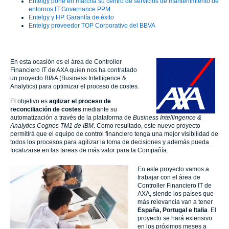
Entelgy pone en marcha su centro de servicios de mantenimiento de
entornos IT Governance PPM
Entelgy y HP. Garantía de éxito
Entelgy proveedor TOP Corporativo del BBVA
En esta ocasión es el área de Controller
Financiero IT de AXA quien nos ha contratado
un proyecto BI&A (Business Intelligence &
Analytics) para optimizar el proceso de costes.
El objetivo es
agilizar el proceso de
reconciliación de costes
mediante su
automatización a través de la plataforma de
Business Intellingence &
Analytics Cognos TM1 de IBM
. Como resultado, este nuevo proyecto
permitirá que el equipo de control financiero tenga una mejor visibilidad de
todos los procesos para agilizar la toma de decisiones y además pueda
focalizarse en las tareas de más valor para la Compañía.
En este proyecto vamos a
trabajar con el área de
Controller Financiero IT de
AXA, siendo los países que
más relevancia van a tener
España, Portugal e Italia
. El
proyecto se hará extensivo
en los próximos meses a