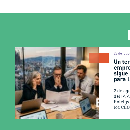
23 de juli
Un ter
empre
sigue
para l
2 de ag
del IA 
Entelgy
los CEO