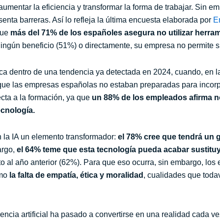
mentar la eficiencia y transformar la forma de trabajar. Sin em
nta barreras. Así lo refleja la última encuesta elaborada por
E
que
más del 71% de los españoles asegura no utilizar herram
ingún beneficio (51%) o directamente, su empresa no permite 
a dentro de una tendencia ya detectada en 2024, cuando, en l
que las empresas españolas no estaban preparadas para incorpo
cta a la formación, ya que
un 88% de los empleados afirma no
ecnología.
n la IA un elemento transformador:
el 78% cree que tendrá un 
argo,
el 64% teme que esta tecnología pueda acabar sustit
 al año anterior (62%). Para que eso ocurra, sin embargo, los
omo
la falta de empatía, ética y moralidad
, cualidades que toda
igencia artificial ha pasado a convertirse en una realidad cada v