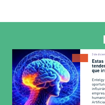
3 de dicie
Estas 
tende
que i
Entelgy
oportun
influirá
empresa
humanis
Artificia