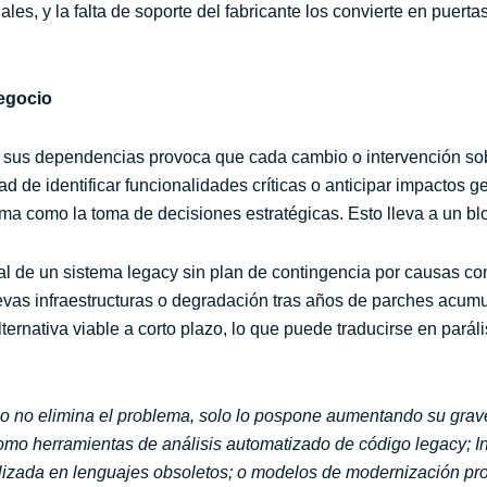
ales, y la falta de soporte del fabricante los convierte en puerta
negocio
go y sus dependencias provoca que cada cambio o intervención s
ad de identificar funcionalidades críticas o anticipar impactos g
tema como la toma de decisiones estratégicas. Esto lleva a un b
total de un sistema legacy sin plan de contingencia por causas c
vas infraestructuras o degradación tras años de parches acumu
ternativa viable a corto plazo, lo que puede traducirse en parál
ico no elimina el problema, solo lo pospone aumentando su grav
mo herramientas de análisis automatizado de código legacy; Int
alizada en lenguajes obsoletos; o modelos de modernización pr