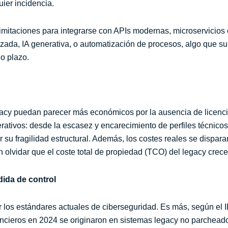
uier incidencia.
imitaciones para integrarse con APIs modernas, microservicios 
nzada, IA generativa, o automatización de procesos, algo que s
io plazo.
gacy puedan parecer más económicos por la ausencia de licenc
erativos: desde la escasez y encarecimiento de perfiles técnico
su fragilidad estructural. Además, los costes reales se dispar
n olvidar que el coste total de propiedad (TCO) del legacy cre
dida de control
 los estándares actuales de ciberseguridad. Es más, según el 
ancieros en 2024 se originaron en sistemas legacy no parcheado