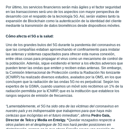
Por último, los servicios financieros serán más ágiles y el factor seguridad
en las transacciones será uno de los aspectos con mayor perspectiva de
desarrollo con el respaldo de la tecnología 5G. Así, serán viables tanto la
expansión de Blockchain como la autenticación de la identidad del cliente
mediante la transmisión de datos biométricos desde dispositivos móviles.
Cómo afecta el 5G a la salud:
Uno de los grandes bulos del 5G durante la pandemia del coronavirus es
que las compañías estaban aprovechando el confinamiento para instalar
las antenas y sistemas capacitados para ofrecer esta nueva conexión,
entre otras cosas para propagar el virus como un mecanismo de control de
la población. Además, sigue existiendo el temor a los efectos adversos que
pueden tener las ondas que emiten y reciben estas antenas. Sin embargo,
la Comisión Internacional de Protección contra la Radiación No Ionizante
(ICNIRP) ha realizado diversos estudios, avalados por la OMS, en los que
concluyen que la radiación de las ondas 5G no es perjudicial. Según los
expertos de la GSMA, cuando usamos un móvil solo recibimos un 1% de la
radiación permitida por la ICNIRP, que es la institución que establece los
rangos seguros de emisión de frecuencias.
“Lamentablemente, el 5G ha sido otra de las víctimas del coronavirus en
nuestro país y es indispensable que trabajemos para que haya más
certezas que incógnitas en el futuro inmediato”,
afirma
Pedro Gala,
Director de Telco y Media en Entelgy. “
Quedar rezagados respecto a
otros países en el despliegue de 5G nos hará perder posiciones en