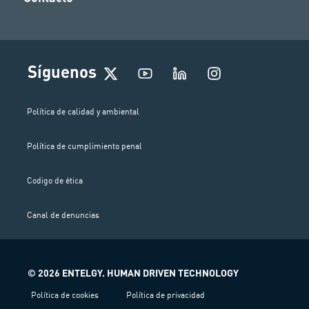
I
Síguenos
n
s
t
Política de calidad y ambiental
a
g
Política de cumplimiento penal
r
a
m
Codigo de ética
Canal de denuncias
© 2026 ENTELGY. HUMAN DRIVEN TECHNOLOGY
Política de cookies
Política de privacidad