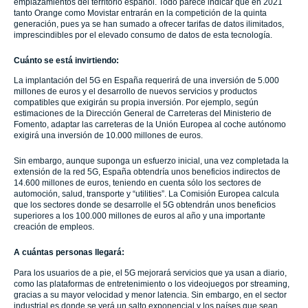
emplazamientos del territorio español. Todo parece indicar que en 2021
tanto Orange como Movistar entrarán en la competición de la quinta
generación, pues ya se han sumado a ofrecer tarifas de datos ilimitados,
imprescindibles por el elevado consumo de datos de esta tecnología.
Cuánto se está invirtiendo:
La implantación del 5G en España requerirá de una inversión de 5.000
millones de euros y el desarrollo de nuevos servicios y productos
compatibles que exigirán su propia inversión. Por ejemplo, según
estimaciones de la Dirección General de Carreteras del Ministerio de
Fomento, adaptar las carreteras de la Unión Europea al coche autónomo
exigirá una inversión de 10.000 millones de euros.
Sin embargo, aunque suponga un esfuerzo inicial, una vez completada la
extensión de la red 5G, España obtendría unos beneficios indirectos de
14.600 millones de euros, teniendo en cuenta sólo los sectores de
automoción, salud, transporte y “utilities”. La Comisión Europea calcula
que los sectores donde se desarrolle el 5G obtendrán unos beneficios
superiores a los 100.000 millones de euros al año y una importante
creación de empleos.
A cuántas personas llegará:
Para los usuarios de a pie, el 5G mejorará servicios que ya usan a diario,
como las plataformas de entretenimiento o los videojuegos por streaming,
gracias a su mayor velocidad y menor latencia. Sin embargo, en el sector
industrial es donde se verá un salto exponencial y los países que sean