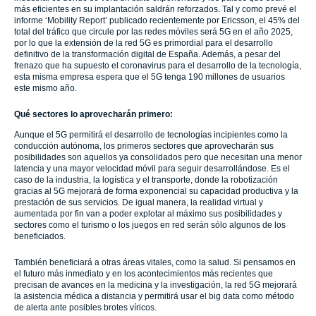
más eficientes en su implantación saldrán reforzados. Tal y como prevé el
informe ‘Mobility Report’ publicado recientemente por Ericsson, el 45% del
total del tráfico que circule por las redes móviles será 5G en el año 2025,
por lo que la extensión de la red 5G es primordial para el desarrollo
definitivo de la transformación digital de España. Además, a pesar del
frenazo que ha supuesto el coronavirus para el desarrollo de la tecnología,
esta misma empresa espera que el 5G tenga 190 millones de usuarios
este mismo año.
Qué sectores lo aprovecharán primero:
Aunque el 5G permitirá el desarrollo de tecnologías incipientes como la
conducción autónoma, los primeros sectores que aprovecharán sus
posibilidades son aquellos ya consolidados pero que necesitan una menor
latencia y una mayor velocidad móvil para seguir desarrollándose. Es el
caso de la industria, la logística y el transporte, donde la robotización
gracias al 5G mejorará de forma exponencial su capacidad productiva y la
prestación de sus servicios. De igual manera, la realidad virtual y
aumentada por fin van a poder explotar al máximo sus posibilidades y
sectores como el turismo o los juegos en red serán sólo algunos de los
beneficiados.
También beneficiará a otras áreas vitales, como la salud. Si pensamos en
el futuro más inmediato y en los acontecimientos más recientes que
precisan de avances en la medicina y la investigación, la red 5G mejorará
la asistencia médica a distancia y permitirá usar el big data como método
de alerta ante posibles brotes víricos.