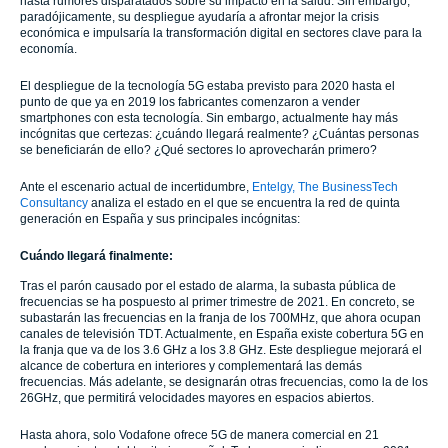
hasta rumores disparatados sobre su impacto en la salud. Sin embargo,
paradójicamente, su despliegue ayudaría a afrontar mejor la crisis
económica e impulsaría la transformación digital en sectores clave para la
economía.
El despliegue de la tecnología 5G estaba previsto para 2020 hasta el
punto de que ya en 2019 los fabricantes comenzaron a vender
smartphones con esta tecnología. Sin embargo, actualmente hay más
incógnitas que certezas: ¿cuándo llegará realmente? ¿Cuántas personas
se beneficiarán de ello? ¿Qué sectores lo aprovecharán primero?
Ante el escenario actual de incertidumbre,
Entelgy, The BusinessTech
Consultancy
analiza el estado en el que se encuentra la red de quinta
generación en España y sus principales incógnitas:
Cuándo llegará finalmente:
Tras el parón causado por el estado de alarma, la subasta pública de
frecuencias se ha pospuesto al primer trimestre de 2021. En concreto, se
subastarán las frecuencias en la franja de los 700MHz, que ahora ocupan
canales de televisión TDT. Actualmente, en España existe cobertura 5G en
la franja que va de los 3.6 GHz a los 3.8 GHz. Este despliegue mejorará el
alcance de cobertura en interiores y complementará las demás
frecuencias. Más adelante, se designarán otras frecuencias, como la de los
26GHz, que permitirá velocidades mayores en espacios abiertos.
Hasta ahora, solo Vodafone ofrece 5G de manera comercial en 21