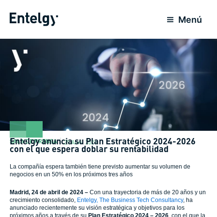
Ir
al
Menú
contenido
Entelgy anuncia su Plan Estratégico 2024-2026
SALA DE PRENSA
29 Abril 2024
con el que espera doblar su rentabilidad
La compañía espera también tiene previsto aumentar su volumen de
negocios en un 50% en los próximos tres años
Madrid, 24 de abril de 2024 –
Con una trayectoria de más de 20 años y un
crecimiento consolidado,
Entelgy, The Business Tech Consultancy
, ha
anunciado recientemente su visión estratégica y objetivos para los
próximos años a través de su
Plan Estratégico 2024 – 2026
, con el que la