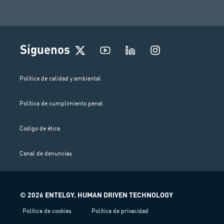
I
Síguenos
n
s
t
Política de calidad y ambiental
a
g
Política de cumplimiento penal
r
a
m
Codigo de ética
Canal de denuncias
© 2026 ENTELGY. HUMAN DRIVEN TECHNOLOGY
Política de cookies
Política de privacidad