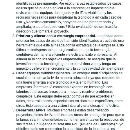
identificadas previamente. Por eso, una vez establecidos los casos
de uso que se pueden aplicar a la empresa, es imprescindible
revisar con los equipos de negocio y de IT su viabilidad y los
recursos necesarios para desplegar la tecnología en cada caso de
uso. ¿Necesitas consumir IA, apoyarte en una preentrenada y
ampliarla, o crearla desde cero? Esta evaluación determinará la
dirección que tomará el proyecto.
Priorizar y alinear con la estrategia empresarial.
La entidad debe
priorizar los casos de uso que han sido identificados a través de una
herramienta que esté alineada con la estrategia de la empresa. Esto
último es indispensable para garantizar que esta tecnología
contribuya de manera eficiente y efectiva al éxito empresarial. Al
alinear la IA con los objetivos empresariales, se asegura que la
inversión en esta tecnología genere el máximo valor y tenga un
impacto positivo en el crecimiento y la competitividad de la empresa.
Crear equipos multidisciplinares.
Un enfoque multidisciplinario es
crucial para aplicar la IA de manera adecuada, ya que requiere de
una fuerte sinergia entre tecnología y talento humano. Las
empresas líderes en IA combinan expertos en tecnología con
talentos de diversas áreas para innovar y resolver problemas
complejos. Este equipo debe estar compuesto por expertos en
datos, desarrolladores, especialistas en dominios específicos, entre
otros. Esto asegurará una visión integral y una ejecución efectiva.
Desarrollar MVPs.
Muchas empresas están desarrollando
proyectos pilotos de IA en diferentes áreas de su negocio para que a
la larga, sean implementadas como herramientas en la ejecución de
sus tareas. En lugar de buscar una PoC (Prueba de Concepto) cuyo
objetivo suele ser comprobar la capacidad de la tecnología, es