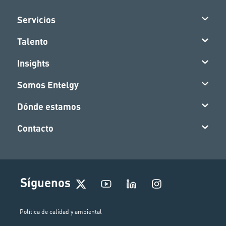
Servicios
Talento
Insights
Somos Entelgy
Dónde estamos
Contacto
I
Síguenos
n
s
t
Política de calidad y ambiental
a