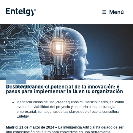
Ir
al
Menú
contenido
Desbloqueando el potencial de la innovación: 6
SALA DE PRENSA
21 Marzo 2024
pasos para implementar la IA en tu organización
Identificar casos de uso, crear equipos multidisciplinares, así como
evaluar la viabilidad del proyecto y alinearlo con la estrategia
empresarial, son algunas de las claves que ofrece la consultora
Entelgy
Madrid, 21 de marzo de 2024 –
La Inteligencia Artificial ha dejado de ser
una especulación del futuro para convertirse en una herramienta