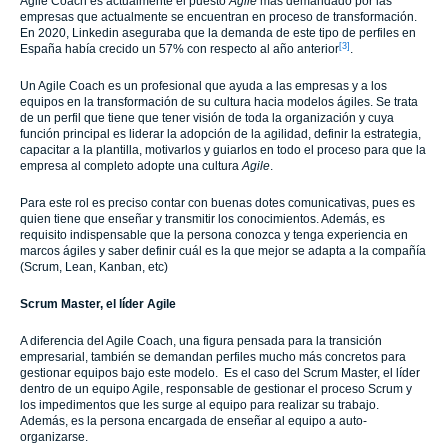
Agile Coach es actualmente el puesto
Agile
más demandado por las
empresas que actualmente se encuentran en proceso de transformación.
En 2020, Linkedin aseguraba que la demanda de este tipo de perfiles en
[3]
España había crecido un 57% con respecto al año anterior
.
Un Agile Coach es un profesional que ayuda a las empresas y a los
equipos en la transformación de su cultura hacia modelos ágiles. Se trata
de un perfil que tiene que tener visión de toda la organización y cuya
función principal es liderar la adopción de la agilidad, definir la estrategia,
capacitar a la plantilla, motivarlos y guiarlos en todo el proceso para que la
empresa al completo adopte una cultura
Agile
.
Para este rol es preciso contar con buenas dotes comunicativas, pues es
quien tiene que enseñar y transmitir los conocimientos. Además, es
requisito indispensable que la persona conozca y tenga experiencia en
marcos ágiles y saber definir cuál es la que mejor se adapta a la compañía
(Scrum, Lean, Kanban, etc)
Scrum Master, el líder Agile
A diferencia del Agile Coach, una figura pensada para la transición
empresarial, también se demandan perfiles mucho más concretos para
gestionar equipos bajo este modelo. Es el caso del Scrum Master, el líder
dentro de un equipo Agile, responsable de gestionar el proceso Scrum y
los impedimentos que les surge al equipo para realizar su trabajo.
Además, es la persona encargada de enseñar al equipo a auto-
organizarse.