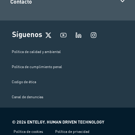
Contacto
I
Síguenos
n
s
t
Política de calidad y ambiental
a
g
Política de cumplimiento penal
r
a
m
Codigo de ética
Canal de denuncias
© 2026 ENTELGY. HUMAN DRIVEN TECHNOLOGY
Política de cookies
Política de privacidad