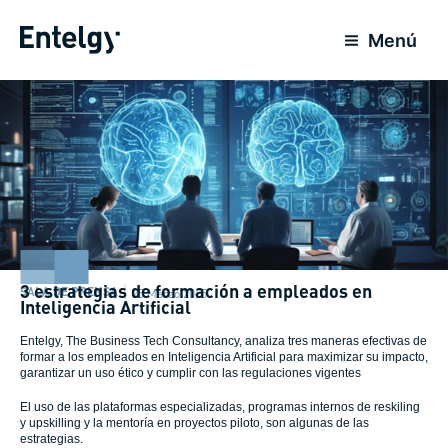
Ir
al
Menú
contenido
3 estrategias de formación a empleados en
SALA DE PRENSA
25 Marzo 2025
Inteligencia Artificial
Entelgy, The Business Tech Consultancy, analiza tres maneras efectivas de
formar a los empleados en Inteligencia Artificial para maximizar su impacto,
garantizar un uso ético y cumplir con las regulaciones vigentes
El uso de las plataformas especializadas, programas internos de reskiling
y upskilling y la mentoría en proyectos piloto, son algunas de las
estrategias.