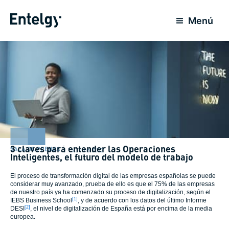
Ir
al
Menú
contenido
3 claves para entender las Operaciones
SALA DE PRENSA
15 Junio 2022
Inteligentes, el futuro del modelo de trabajo
El proceso de transformación digital de las empresas españolas se puede
considerar muy avanzado, prueba de ello es que el 75% de las empresas
de nuestro país ya ha comenzado su proceso de digitalización, según el
[1]
IEBS Business School
, y de acuerdo con los datos del último Informe
[2]
DESI
, el nivel de digitalización de España está por encima de la media
europea.