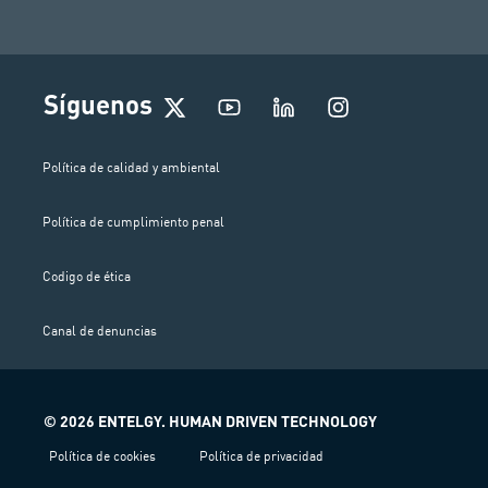
I
Síguenos
n
s
t
Política de calidad y ambiental
a
g
Política de cumplimiento penal
r
a
m
Codigo de ética
Canal de denuncias
© 2026 ENTELGY. HUMAN DRIVEN TECHNOLOGY
Política de cookies
Política de privacidad