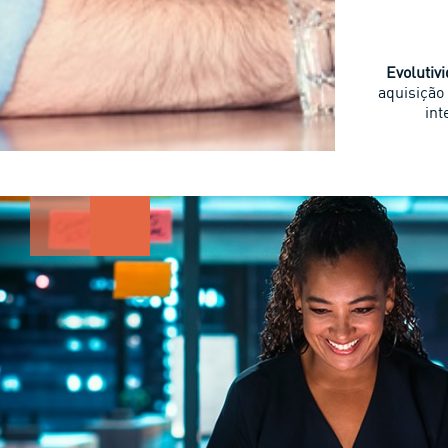
Evolutiv
aquisição
int