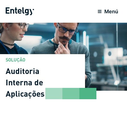
Ir
para
Menú
o
conteúdo
SOLUÇÃO
Auditoria
Interna de
Aplicações