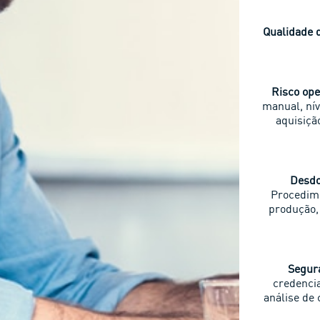
Qualidade 
Risco ope
manual, nív
aquisiçã
Desdo
Procedime
produção, 
Segur
credencia
análise de 