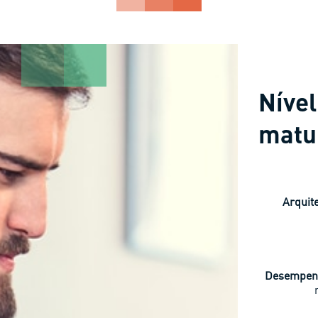
Nível
matu
Arquit
Desempen