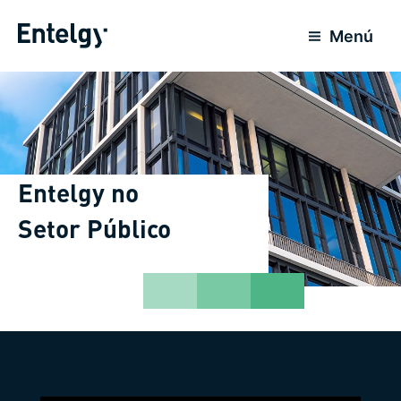
Ir
para
Menú
o
conteúdo
Entelgy no
Setor Público