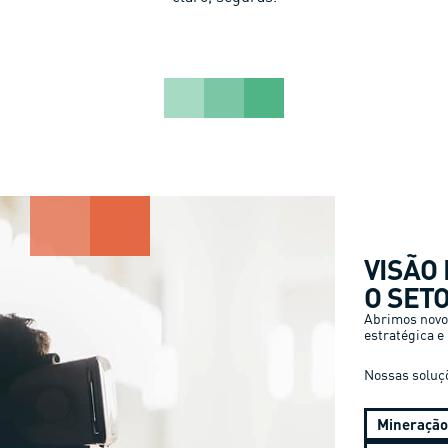
VISÃO
O SET
Abrimos novo
estratégica e
Nossas soluç
Mineração