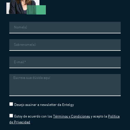
Nome
Sobrenome
E-
mail
Mensagem
Desejo assinar a newsletter da Entelgy
Estoy de acuerdo con los
Términos y Condiciones
y acepto la
Política
de Privacidad