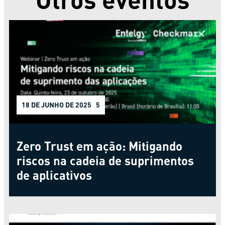
23 DE OUTUBRO DE 2025
17 DE JUNHO DE 2025
18 DE JUNHO DE 2025
Zero Trust em ação: Mitigando
riscos na cadeia de suprimentos
de aplicativos