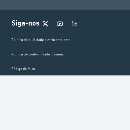
Siga-nos
Política de qualidade e meio ambiente
Política de conformidade criminal
Código de ética
Canal de denúncias
© 2025 ENTELGY. HUMAN DRIVEN TECHNOLOGY
Política de Segurança da Empresa
Política de Privacidade