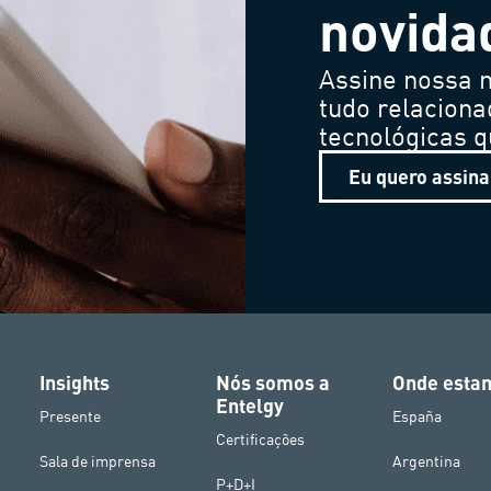
novida
Assine nossa n
tudo relaciona
tecnológicas 
Eu quero assina
Insights
Nós somos a
Onde esta
Entelgy
Presente
España
Certificações
Sala de imprensa
Argentina
P+D+I