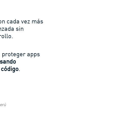
son cada vez más
nzada sin
rollo.
 proteger apps
sando
e código
.
erú