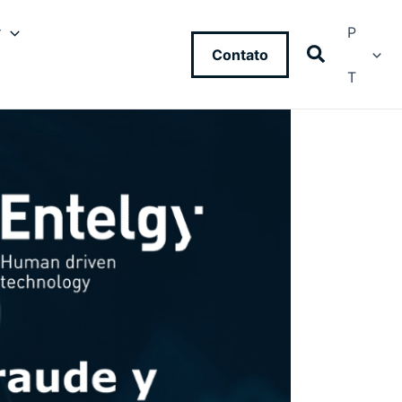
y
P
Contato
T