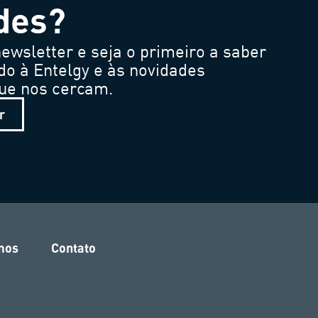
des?
ewsletter e seja o primeiro a saber
do à Entelgy e às novidades
que nos cercam.
r
mos
Contato