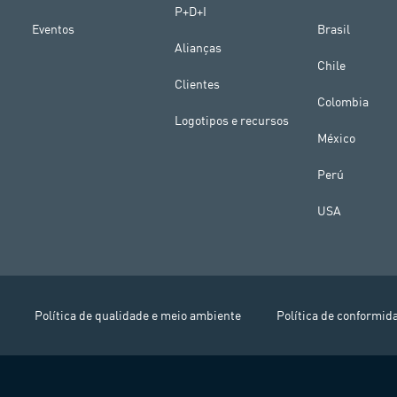
P+D+I
Eventos
Brasil
Alianças
Chile
Clientes
Colombia
Logotipos e recursos
México
Perú
USA
Política de qualidade e meio ambiente
Política de conformid