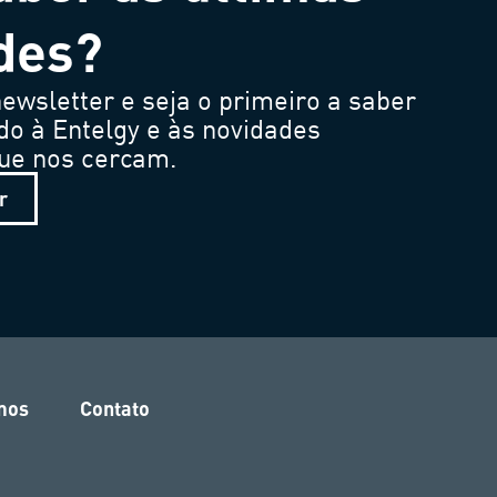
des?
ewsletter e seja o primeiro a saber
do à Entelgy e às novidades
que nos cercam.
r
mos
Contato