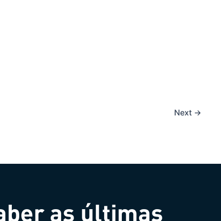
Next
→
aber as últimas