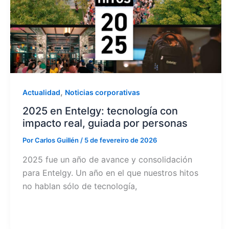
,
Actualidad
Noticias corporativas
2025 en Entelgy: tecnología con
impacto real, guiada por personas
Por
Carlos Guillén
/
5 de fevereiro de 2026
2025 fue un año de avance y consolidación
para Entelgy. Un año en el que nuestros hitos
no hablan sólo de tecnología,