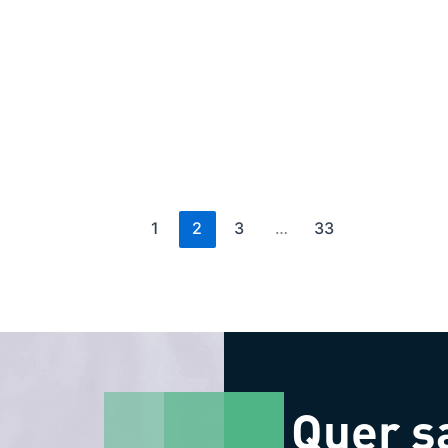
1
2
3
…
33
Quer s