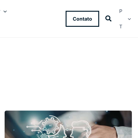
y
P
Contato
T