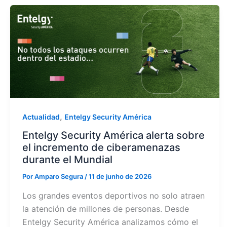
,
Actualidad
Entelgy Security América
Entelgy Security América alerta sobre
el incremento de ciberamenazas
durante el Mundial
Por
Amparo Segura
/
11 de junho de 2026
Los grandes eventos deportivos no solo atraen
la atención de millones de personas. Desde
Entelgy Security América analizamos cómo el