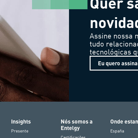
Quer s
novida
Assine nossa n
tudo relaciona
tecnológicas 
Eu quero assina
Insights
Nós somos a
Onde esta
Entelgy
Presente
España
Certificações