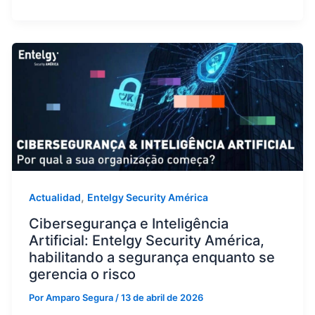
,
Actualidad
Entelgy Security América
Cibersegurança e Inteligência
Artificial: Entelgy Security América,
habilitando a segurança enquanto se
gerencia o risco
Por
Amparo Segura
/
13 de abril de 2026