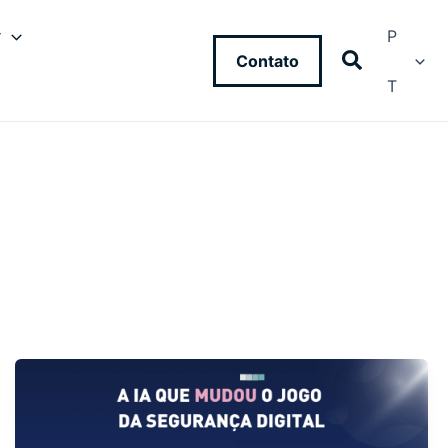
y
P
Contato
T