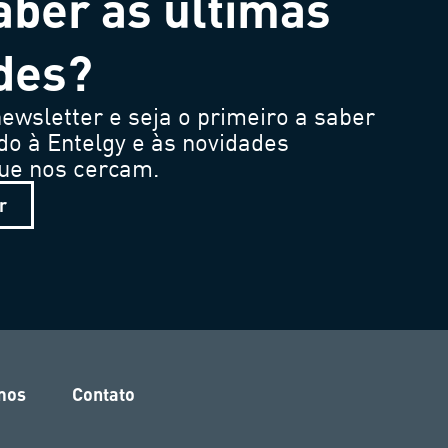
aber as últimas
des?
ewsletter e seja o primeiro a saber
do à Entelgy e às novidades
que nos cercam.
r
mos
Contato