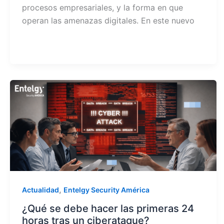
procesos empresariales, y la forma en que
operan las amenazas digitales. En este nuevo
,
Actualidad
Entelgy Security América
¿Qué se debe hacer las primeras 24
horas tras un ciberataque?