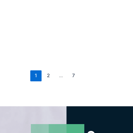
1
2
…
7