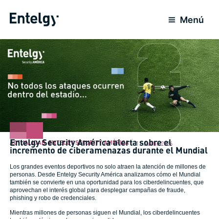
Ir
para
Menú
o
conteúdo
Entelgy Security América alerta sobre el
ACTUALIDAD
,
ENTELGY SECURITY AMÉRICA
11 Junho 2026
incremento de ciberamenazas durante el Mundial
Los grandes eventos deportivos no solo atraen la atención de millones de
personas. Desde Entelgy Security América analizamos cómo el Mundial
también se convierte en una oportunidad para los ciberdelincuentes, que
aprovechan el interés global para desplegar campañas de fraude,
phishing y robo de credenciales.
Mientras millones de personas siguen el Mundial, los ciberdelincuentes